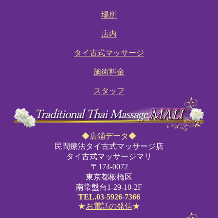
場所
店内
タイ古式マッサージ
施術料金
スタッフ
◆店鋪データ◆
民間療法タイ古式マッサージ店
タイ古式マッサージマリ
〒174-0072
東京都板橋区
南常盤台1-29-10-2F
TEL.03-5926-7366
★
お電話の発信
★